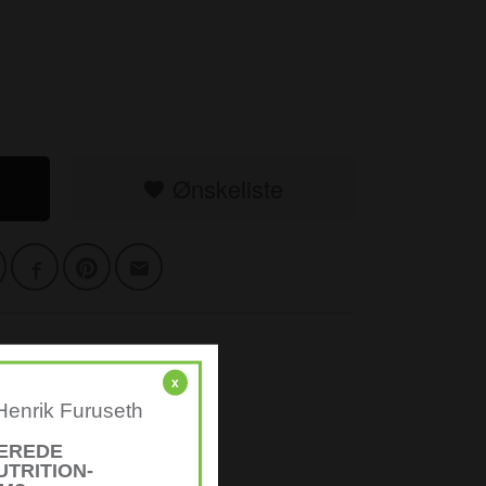
Ønskeliste
x
 Henrik Furuseth
LEREDE
UTRITION-