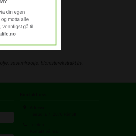
M?
via din egen
og motta alle
vennligst gå til
life.no
lje, sesamfrøolje, blomsterekstrakt fra
Kontakt oss
Adresse
Tærudlia 7
,
2070
Råholt
Telefon
Kontakt på mail