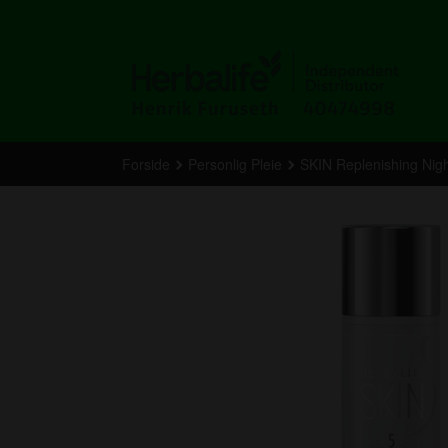
Gå
til
innholdet
Forside
Personlig Pleie
SKIN Replenishing Nig