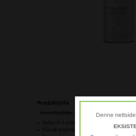
Produktinfo
Hovedfordeler:
Denne nettsiden
Bidrar til å redusere forekomsten av fi ne li
EKSIST
Klinisk testet for å vise at huden ser glatte