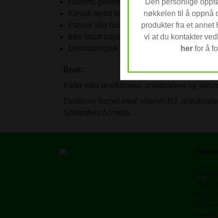
Den personlige oppfø
Hudens generelle utseende og friskhet blir 
nøkkelen til å oppnå 
Klinisk testet for å vise at hudens fuktighet b
produkter fra et annet
Passer alle hudtyper.
vi at du kontakter v
Ikke tilsatt parabener.
her
for å fo
Dermatologisk testet.
Bruk:
Påfør etter ansiktsrens, ansiktsvann og ser
Eksklusiv formel med: vitamin B3, antioksidan
Spilanthes Acmella.
Om bu
Forsid
Bli kun
Ressurs
Om os
Gaveko