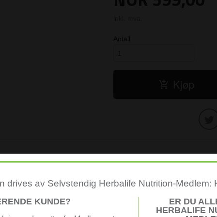
inkl. mva.
Antall
Kjøp
 drives av Selvstendig Herbalife Nutrition-Medlem:
njer og rynker på kun 7 dager.
ERENDE KUNDE?
ER DU AL
re ut og virker mykere på kun 7 dager.
HERBALIFE N