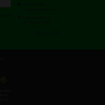
E-postadresse
post@herbabutikken.no
assord?
Foretaksregisteret
917 328 803 MVA
rev
eg bedre
du har
es mer