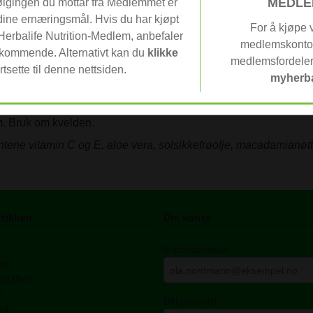
MEDLE
lgingen du mottar fra Medlemmet er
synlig forbedret på kun 7 dager.
dine ernæringsmål. Hvis du har kjøpt
lir doblet på 8 timer.
For å kjøpe 
 Herbalife Nutrition-Medlem, anbefaler
medlemskonto 
edkommende. Alternativt kan du
klikke
medlemsfordeler, 
rtsette til denne nettsiden.
myherba
um. Bruk om kvelden.
tene vitamin C og E, aloe vera, solsikkefrøolje, macadamianøtto
tikken
Din konto
e
E-postadresse
de
galleri
s
Ditt passord
rt