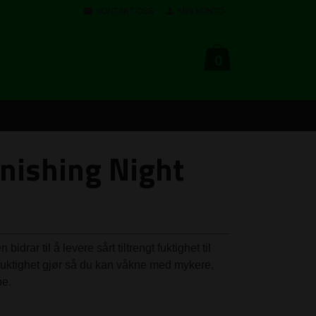
KONTAKT OSS
MIN KONTO
0
nishing Night
idrar til å levere sårt tiltrengt fuktighet til
fuktighet gjør så du kan våkne med mykere,
pe.