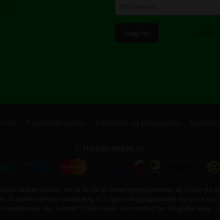
t oss
Glemt p
Frakt
Kjøpsbetingelser
Sikkerhet og personvern
Nyhetsb
© Herbabutikken.no
tbutikk bruker cookies slik at du får en bedre kjøpsopplevelse og vi kan yte d
ce. Vi bruker cookies hovedsaklig til å lagre innloggingsdetaljer og huske hva 
 i handlekurven din. Fortsett å bruke siden som normalt om du godtar dette.
L