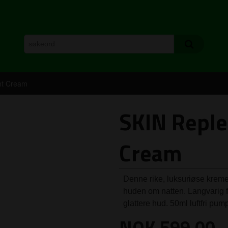
ht Cream
SKIN Reple
Cream
Denne rike, luksuriøse kremen b
huden om natten. Langvarig 
glattere hud. 50ml luftfri pum
Pris
NOK
599,00