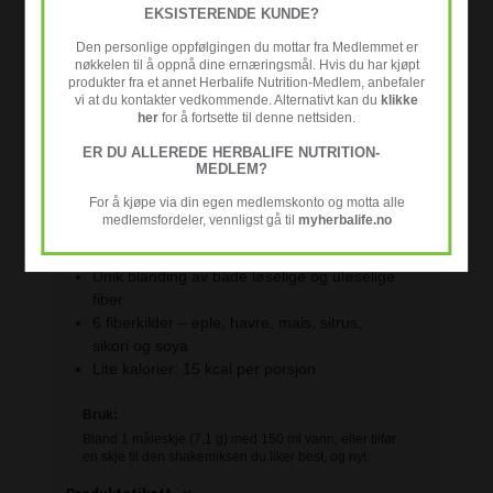
EKSISTERENDE KUNDE?
Den personlige oppfølgingen du mottar fra Medlemmet er
nøkkelen til å oppnå dine ernæringsmål. Hvis du har kjøpt
produkter fra et annet Herbalife Nutrition-Medlem, anbefaler
vi at du kontakter vedkommende. Alternativt kan du
klikke
her
for å fortsette til denne nettsiden.
Produktinfo
ER DU ALLEREDE HERBALIFE NUTRITION-
MEDLEM?
Viktige fordeler:
For å kjøpe via din egen medlemskonto og motta alle
Øk ditt daglige fiberinntak med Havre-
medlemsfordeler, vennligst gå til
myherbalife.no
eplefiberdrikk
5 g fiber per porsjon
Unik blanding av både løselige og uløselige
fiber
6 fiberkilder – eple, havre, mais, sitrus,
sikori
og soya
Lite kalorier: 15 kcal per porsjon
Bruk:
Bland 1 måleskje (7,1 g) med 150 ml vann, eller tilfør
en skje til den shakemiksen du liker best, og nyt.
Produktetikett