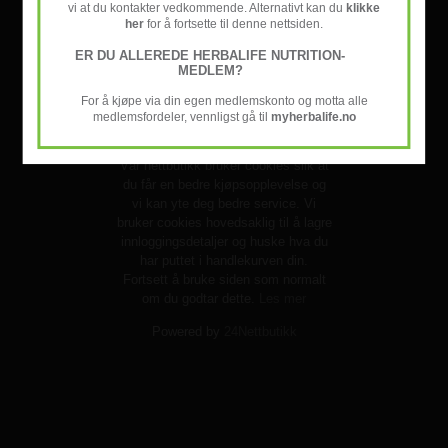
vi at du kontakter vedkommende. Alternativt kan du
klikke
Nyhetsbrev
her
for å fortsette til denne nettsiden.
ER DU ALLEREDE HERBALIFE NUTRITION-
© Herbabutikken.no
MEDLEM?
For å kjøpe via din egen medlemskonto og motta alle
medlemsfordeler, vennligst gå til
myherbalife.no
Vår nettbutikk bruker cookies slik at
du får en bedre kjøpsopplevelse og
vi kan yte deg bedre service. Vi
bruker cookies hovedsaklig til å lagre
innloggingsdetaljer og huske hva du
har puttet i handlekurven din.
Fortsett å bruke siden som normalt
om du godtar dette.
Les mer
Powered by
24Nettbutikk