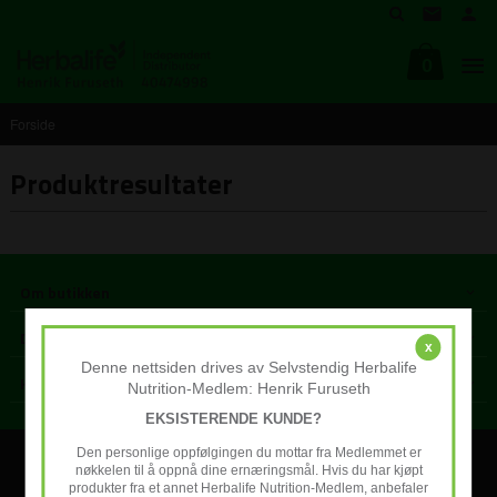
Gå
til
innholdet
0
Forside
Produktresultater
Om butikken
Din konto
x
Denne nettsiden drives av Selvstendig Herbalife
Kontakt oss
Nutrition-Medlem: Henrik Furuseth
EKSISTERENDE KUNDE?
Den personlige oppfølgingen du mottar fra Medlemmet er
Frakt
Kjøpsbetingelser
Sikkerhet og personvern
nøkkelen til å oppnå dine ernæringsmål. Hvis du har kjøpt
produkter fra et annet Herbalife Nutrition-Medlem, anbefaler